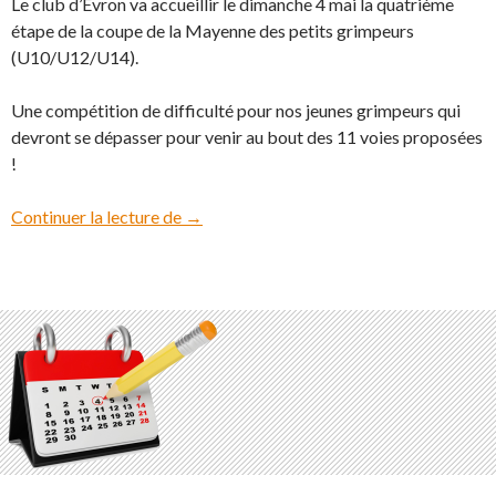
Le club d’Evron va accueillir le dimanche 4 mai la quatrième
étape de la coupe de la Mayenne des petits grimpeurs
(U10/U12/U14).
Une compétition de difficulté pour nos jeunes grimpeurs qui
devront se dépasser pour venir au bout des 11 voies proposées
!
Continuer la lecture de
Coupe de la Mayenne des p’tits grimpeurs
→