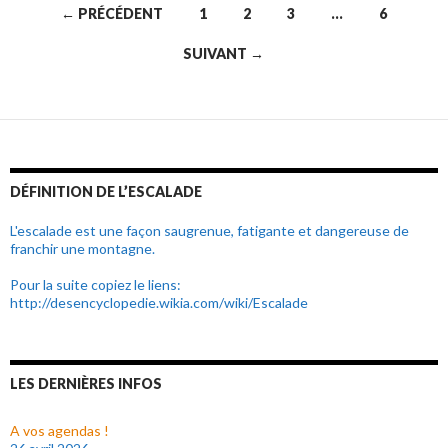
← PRÉCÉDENT
1
2
3
…
6
Navigation
SUIVANT →
au
sein
des
articles
DÉFINITION DE L’ESCALADE
L'escalade est une façon saugrenue, fatigante et dangereuse de
franchir une montagne.
Pour la suite copiez le liens:
http://desencyclopedie.wikia.com/wiki/Escalade
LES DERNIÈRES INFOS
A vos agendas !