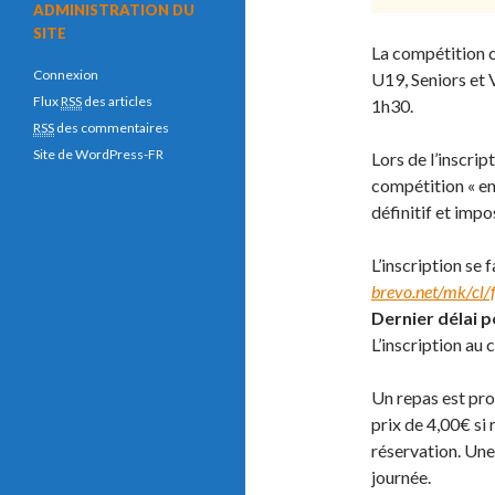
ADMINISTRATION DU
SITE
La compétition c
Connexion
U19, Seniors et 
Flux
RSS
des articles
1h30.
RSS
des commentaires
Site de WordPress-FR
Lors de l’inscrip
compétition « en 
définitif et impo
L’inscription se fa
brevo.net/mk/c
Dernier délai po
L’inscription au 
Un repas est pro
prix de 4,00€ si 
réservation. Une
journée.