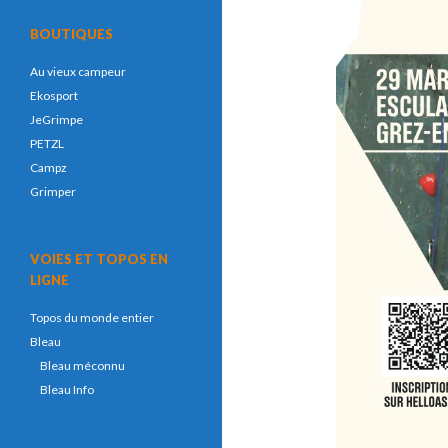
BOUTIQUES
Au vieux campeur
Ekosport
JeGrimpe
PETZL
Campz
Grimper
VOIES ET TOPOS EN
LIGNE
Topos du monde entier
Bleau
Bleau méconnu
Bleau Info