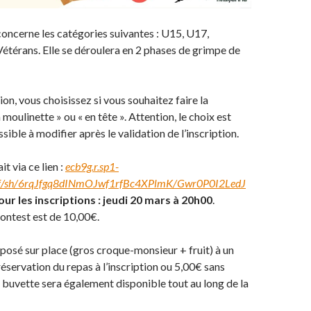
oncerne les catégories suivantes : U15, U17,
Vétérans. Elle se déroulera en 2 phases de grimpe de
tion, vous choisissez si vous souhaitez faire la
moulinette » ou « en tête ». Attention, le choix est
ssible à modifier après le validation de l’inscription.
it via ce lien :
ecb9g.r.sp1-
l/f/sh/6rqJfgq8dINmOJwf1rfBc4XPlmK/Gwr0P0I2LedJ
ur les inscriptions :
jeudi 20 mars à 20h00
.
contest est de 10,00€.
posé sur place (gros croque-monsieur + fruit) à un
réservation du repas à l’inscription ou 5,00€ sans
 buvette sera également disponible tout au long de la