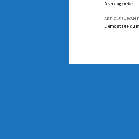
Navigati
A vos agendas
de
ARTICLE SUIVANT
l’article
Démontage du m