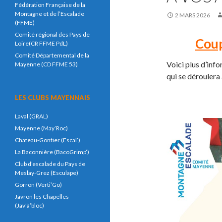
Fédération Française de la
Montagne et de l’Escalade
2 MARS 2026
(FFME)
Comité régional des Pays de
Coup
Loire(CR FFME PdL)
Comité Départemental de la
Voici plus d’in
Mayenne (CD FFME 53)
qui se déroulera
LES CLUBS MAYENNAIS
Laval (GRAL)
Mayenne (May’Roc)
Chateau-Gontier (Escal’)
La Baconnière (BacoGrimp’)
Club d’escalade du Pays de
Meslay-Grez (Esculape)
Gorron (Verti’Go)
Javron les Chapelles
(Jav’à’bloc)