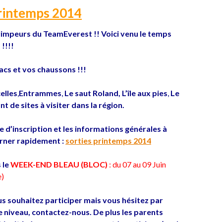
Printemps 2014
impeurs du TeamEverest !! Voici venu le temps
!!!!
acs et vos chaussons !!!
elles
,
Entrammes
,
Le saut Roland,
L’île aux pies
,
Le
t de sites à visiter dans la région.
che d’inscription et les informations générales à
rner rapidement :
sorties printemps 2014
 le
WEEK-END BLEAU (BLOC)
: du 07 au 09 Juin
e)
us souhaitez participer mais vous hésitez par
e niveau, contactez-nous. De plus les parents