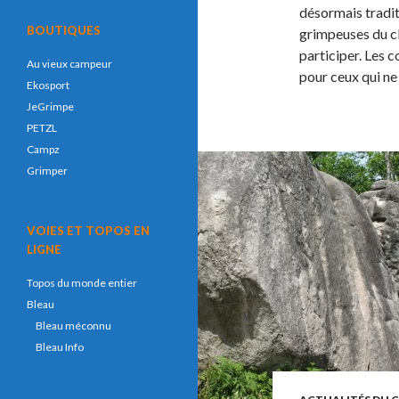
désormais tradit
BOUTIQUES
grimpeuses du cl
participer. Les 
Au vieux campeur
pour ceux qui ne
Ekosport
JeGrimpe
PETZL
Campz
Grimper
VOIES ET TOPOS EN
LIGNE
Topos du monde entier
Bleau
Bleau méconnu
Bleau Info