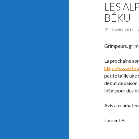
LES AL
BÉKU
12 AVRIL 2014
Grimpeurs, grim
La prochaine sor
http://www.ffme.
petite taille un
début de saison 
idéal pour des d
Avis aux amateurs
Laurent B