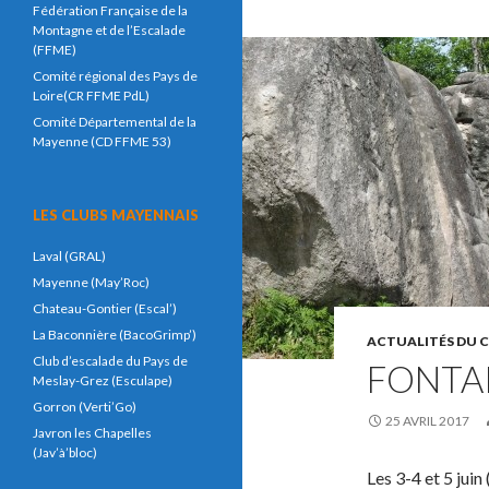
Fédération Française de la
Montagne et de l’Escalade
(FFME)
Comité régional des Pays de
Loire(CR FFME PdL)
Comité Départemental de la
Mayenne (CD FFME 53)
LES CLUBS MAYENNAIS
Laval (GRAL)
Mayenne (May’Roc)
Chateau-Gontier (Escal’)
La Baconnière (BacoGrimp’)
ACTUALITÉS DU 
Club d’escalade du Pays de
FONTA
Meslay-Grez (Esculape)
Gorron (Verti’Go)
25 AVRIL 2017
Javron les Chapelles
(Jav’à’bloc)
Les 3-4 et 5 juin