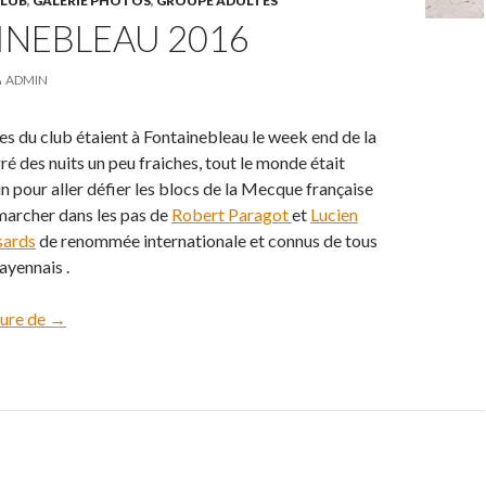
CLUB
,
GALERIE PHOTOS
,
GROUPE ADULTES
INEBLEAU 2016
ADMIN
 du club étaient à Fontainebleau le week end de la
é des nuits un peu fraiches, tout le monde était
in pour aller défier les blocs de la Mecque française
 marcher dans les pas de
Robert Paragot
et
Lucien
sards
de renommée internationale et connus de tous
ayennais .
ture de
Fontainebleau 2016
→