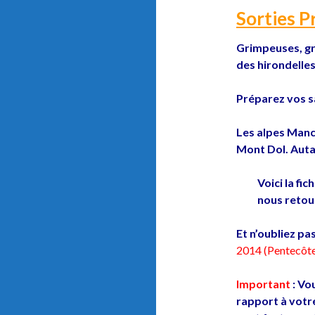
Sorties 
Grimpeuses, gr
des hirondelles 
Préparez vos s
Les alpes Manc
Mont Dol. Autan
Voici la fi
nous retou
Et n’oubliez pas
2014 (Pentecôt
Important
: Vo
rapport à votr