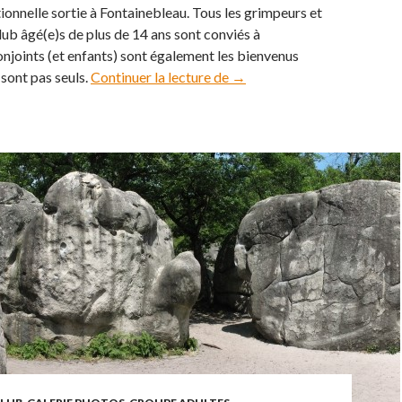
ionnelle sortie à Fontainebleau. Tous les grimpeurs et
ub âgé(e)s de plus de 14 ans sont conviés à
conjoints (et enfants) sont également les bienvenus
 sont pas seuls.
Continuer la lecture de
Fontainebleau 2017
→