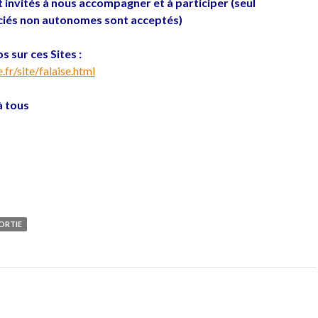
 invités à nous accompagner et à participer (seul
enciés non autonomes sont acceptés)
s sur ces Sites :
fr/site/falaise.html
à tous
ORTIE