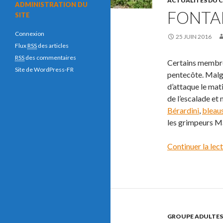
ACTUALITÉS DU 
ADMINISTRATION DU
FONTA
SITE
Connexion
25 JUIN 2016
Flux
RSS
des articles
RSS
des commentaires
Certains membres
Site de WordPress-FR
pentecôte. Malgr
d’attaque le mat
de l’escalade et
Bérardini
,
bleau
les grimpeurs M
Continuer la lec
GROUPE ADULTES