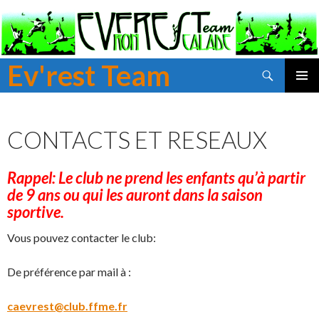
Ev'rest Team
Recherche
ALLER
MENU
AU
PRINCI
CONTENU
CONTACTS ET RESEAUX
PRINCIPAL
Rappel: Le club ne prend les enfants qu’à partir
de 9 ans ou qui les auront dans la saison
sportive.
Vous pouvez contacter le club:
De préférence par mail à :
caevrest@club.ffme.fr