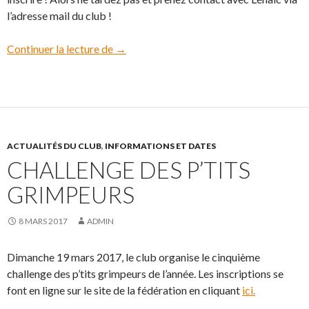
l’adresse mail du club !
Continuer la lecture de
Coupe de la Mayenne des p’tits grimpeur
→
ACTUALITÉS DU CLUB
,
INFORMATIONS ET DATES
CHALLENGE DES P’TITS
GRIMPEURS
8 MARS 2017
ADMIN
Dimanche 19 mars 2017, le club organise le cinquième
challenge des p’tits grimpeurs de l’année. Les inscriptions se
font en ligne sur le site de la fédération en cliquant
ici.