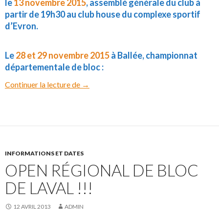
le
13 novembre 2015
, assemblé générale du club à
partir de 19h30 au club house du complexe sportif
d’Evron.
Le
28 et 29 novembre 2015
à Ballée, championnat
départementale de bloc :
Continuer la lecture de
Dates de compétition saison 2016
→
INFORMATIONS ET DATES
OPEN RÉGIONAL DE BLOC
DE LAVAL !!!
12 AVRIL 2013
ADMIN