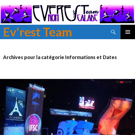
Ev'rest Team
Recherche
ALLER
MENU
AU
PRINCI
CONTENU
PRINCIPAL
Archives pour la catégorie Informations et Dates