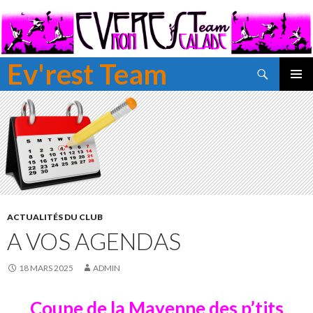
Ev'rest Team
Recherche
ALLER
MENU
AU
PRINCI
CONTENU
PRINCIPAL
ACTUALITÉS DU CLUB
A VOS AGENDAS
18 MARS 2025
ADMIN
Coupe de la Mayenne des p’tits