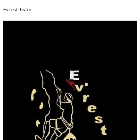
Ev’rest Tea’m