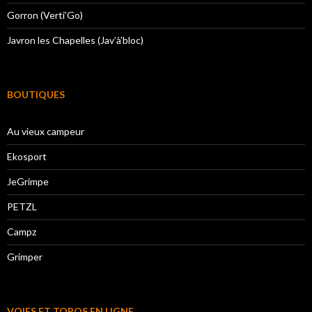
Gorron (Verti’Go)
Javron les Chapelles (Jav’à’bloc)
BOUTIQUES
Au vieux campeur
Ekosport
JeGrimpe
PETZL
Campz
Grimper
VOIES ET TOPOS EN LIGNE