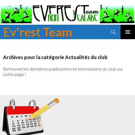
Ev'rest Team
Recherche
ALLER
MENU
AU
PRINCI
CONTENU
PRINCIPAL
Archives pour la catégorie Actualités du club
Retrouvez les dernières publications et informations du club sur
cette page !