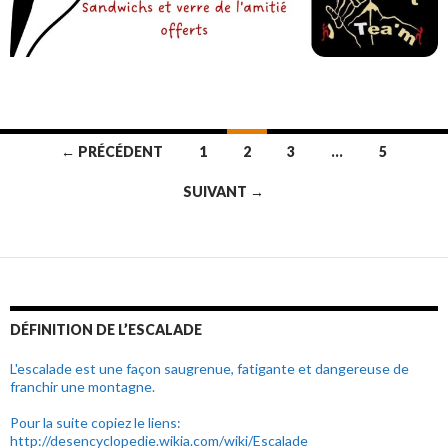
← PRÉCÉDENT
1
2
3
…
5
Navigation
SUIVANT →
au
sein
des
articles
DÉFINITION DE L’ESCALADE
L'escalade est une façon saugrenue, fatigante et dangereuse de
franchir une montagne.
Pour la suite copiez le liens:
http://desencyclopedie.wikia.com/wiki/Escalade