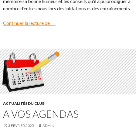
mémoire sa bonne humeur et les conseils qu’il a pu prodiguer à
nombre d’entres nous lors des initiations et des entrainements.
Continuer la lecture de
Au Revoir Frédy !
→
ACTUALITÉS DU CLUB
A VOS AGENDAS
3 FÉVRIER 2025
ADMIN