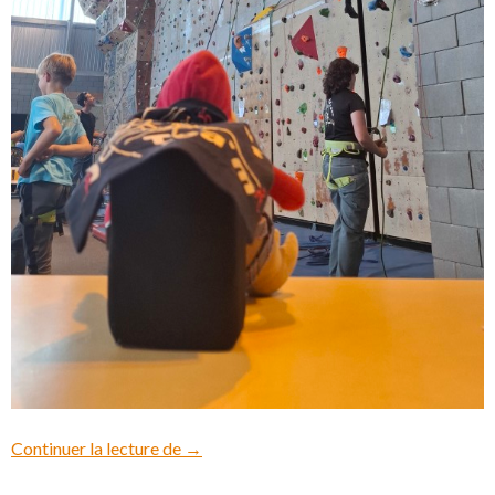
Continuer la lecture de
Coupe de la Mayenne des p’tits grimpeur
→