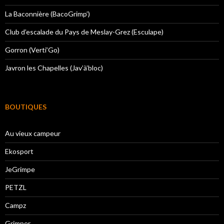
La Baconnière (BacoGrimp’)
Club d’escalade du Pays de Meslay-Grez (Esculape)
Gorron (Verti’Go)
Javron les Chapelles (Jav’à’bloc)
BOUTIQUES
Au vieux campeur
Ekosport
JeGrimpe
PETZL
Campz
Grimper