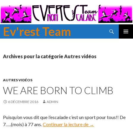
Ev'rest Team
Recherche
ALLER
MENU
AU
PRINCI
CONTENU
PRINCIPAL
Archives pour la catégorie Autres vidéos
AUTRES VIDÉOS
WE ARE BORN TO CLIMB
6 DÉCEMBRE 2016
ADMIN
Puisqu’on vous dit que l’escalade c’est un sport pour tous!! De
7…..(mois) à 77 ans.
Continuer la lecture de
We are born to CLI
→