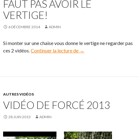
FAUT PAS AVOIR LE
VERTIGE!
6 DÉCEMBRE 2014
ADMIN
Si monter sur une chaise vous donne le vertige ne regarder pas
ces 2 vidéos.
Continuer la lecture de
Faut pas avoir le vertige!
→
AUTRES VIDÉOS
VIDÉO DE FORCÉ 2013
28 JUIN 2013
ADMIN