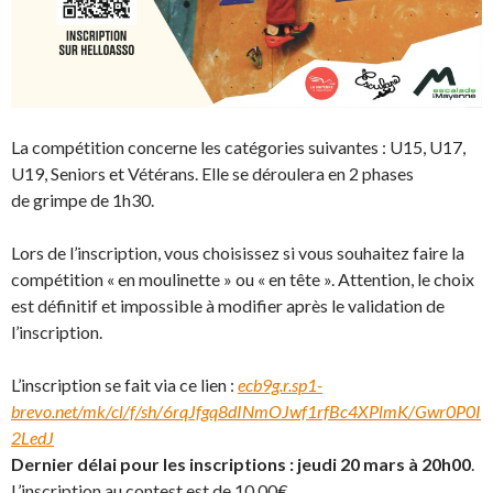
La compétition concerne les catégories suivantes : U15, U17,
U19, Seniors et Vétérans. Elle se déroulera en 2 phases
de grimpe de 1h30.
Lors de l’inscription, vous choisissez si vous souhaitez faire la
compétition « en moulinette » ou « en tête ». Attention, le choix
est définitif et impossible à modifier après le validation de
l’inscription.
L’inscription se fait via ce lien :
ecb9g.r.sp1-
brevo.net/mk/cl/f/sh/6rqJfgq8dINmOJwf1rfBc4XPlmK/Gwr0P0I
2LedJ
Dernier délai pour les inscriptions :
jeudi 20 mars à 20h00
.
L’inscription au contest est de 10,00€.