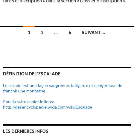
tarifs et inscription » dans la section « Dossier d’inscription ».
1
2
…
6
SUIVANT →
Navigation
au
sein
des
DÉFINITION DE L’ESCALADE
articles
L'escalade est une façon saugrenue, fatigante et dangereuse de
franchir une montagne.
Pour la suite copiez le liens:
http://desencyclopedie.wikia.com/wiki/Escalade
LES DERNIÈRES INFOS