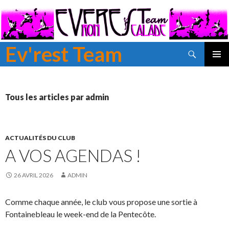
Ev'rest Team
Recherche
ALLER
MENU
AU
PRINCI
CONTENU
PRINCIPAL
Tous les articles par admin
ACTUALITÉS DU CLUB
A VOS AGENDAS !
26 AVRIL 2026
ADMIN
Comme chaque année, le club vous propose une sortie à
Fontainebleau le week-end de la Pentecôte.