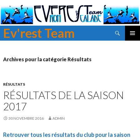
Ev'rest Team
Recherche
ALLER
MENU
AU
PRINCI
CONTENU
PRINCIPAL
Archives pour la catégorie Résultats
RÉSULTATS
RÉSULTATS DE LA SAISON
2017
30 NOVEMBRE 2016
ADMIN
Retrouver tous les résultats du club pour la saison