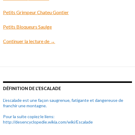
Petits Grimpeur Chateu Gontier
Petits Bloqueurs Saulge
Continuer la lecture de
Résultats de la saison 2016
→
DÉFINITION DE L’ESCALADE
L'escalade est une façon saugrenue, fatigante et dangereuse de
franchir une montagne.
Pour la suite copiez le liens:
http://desencyclopedie.wikia.com/wiki/Escalade