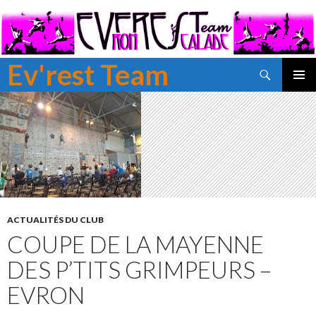
Ev'rest Team
Recherche
ALLER
MENU
AU
PRINCI
CONTENU
PRINCIPAL
ACTUALITÉS DU CLUB
COUPE DE LA MAYENNE
DES P’TITS GRIMPEURS –
EVRON