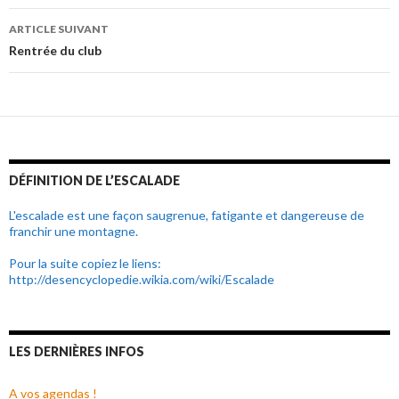
de
ARTICLE SUIVANT
l’article
Rentrée du club
DÉFINITION DE L’ESCALADE
L'escalade est une façon saugrenue, fatigante et dangereuse de
franchir une montagne.
Pour la suite copiez le liens:
http://desencyclopedie.wikia.com/wiki/Escalade
LES DERNIÈRES INFOS
A vos agendas !