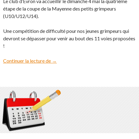
Le club d’Evron va accueillir le dimanche 4 mai la quatrième
étape de la coupe de la Mayenne des petits grimpeurs
(U10/U12/U14).
Une compétition de difficulté pour nos jeunes grimpeurs qui
devront se dépasser pour venir au bout des 11 voies proposées
!
Continuer la lecture de
Coupe de la Mayenne des p’tits grimpeurs
→