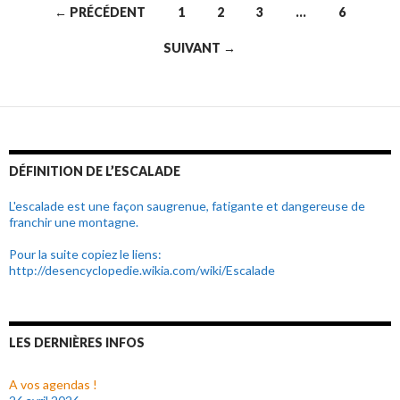
← PRÉCÉDENT
1
2
3
…
6
Navigation
SUIVANT →
au
sein
des
articles
DÉFINITION DE L’ESCALADE
L'escalade est une façon saugrenue, fatigante et dangereuse de
franchir une montagne.
Pour la suite copiez le liens:
http://desencyclopedie.wikia.com/wiki/Escalade
LES DERNIÈRES INFOS
A vos agendas !