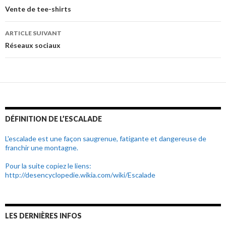
Navigation
Vente de tee-shirts
de
ARTICLE SUIVANT
l’article
Réseaux sociaux
DÉFINITION DE L’ESCALADE
L'escalade est une façon saugrenue, fatigante et dangereuse de
franchir une montagne.
Pour la suite copiez le liens:
http://desencyclopedie.wikia.com/wiki/Escalade
LES DERNIÈRES INFOS