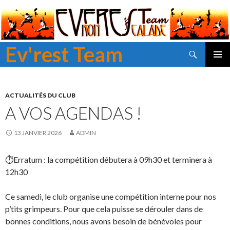
Ev'rest Team
Recherche
ALLER
MENU
AU
PRINCI
CONTENU
PRINCIPAL
ACTUALITÉS DU CLUB
A VOS AGENDAS !
13 JANVIER 2026
ADMIN
⏱️Erratum : la compétition débutera à 09h30 et terminera à
12h30
Ce samedi, le club organise une compétition interne pour nos
p’tits grimpeurs. Pour que cela puisse se dérouler dans de
bonnes conditions, nous avons besoin de bénévoles pour