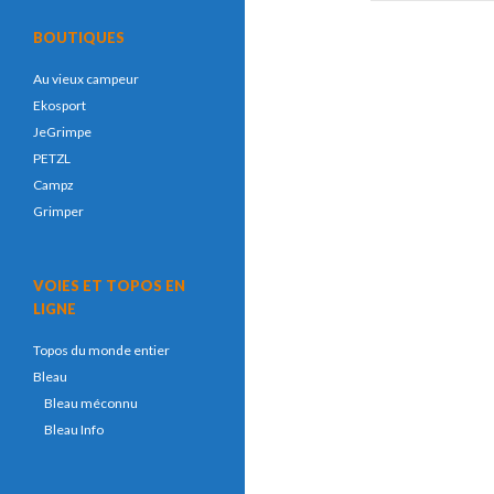
BOUTIQUES
Au vieux campeur
Ekosport
JeGrimpe
PETZL
Campz
Grimper
VOIES ET TOPOS EN
LIGNE
Topos du monde entier
Bleau
Bleau méconnu
Bleau Info