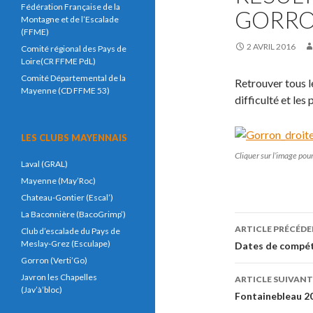
Fédération Française de la
GORRO
Montagne et de l’Escalade
(FFME)
2 AVRIL 2016
Comité régional des Pays de
Loire(CR FFME PdL)
Comité Départemental de la
Retrouver tous 
Mayenne (CD FFME 53)
difficulté et les
LES CLUBS MAYENNAIS
Cliquer sur l’image pou
Laval (GRAL)
Mayenne (May’Roc)
Chateau-Gontier (Escal’)
La Baconnière (BacoGrimp’)
ARTICLE PRÉCÉD
Club d’escalade du Pays de
Navigati
Meslay-Grez (Esculape)
Dates de compét
Gorron (Verti’Go)
de
Javron les Chapelles
ARTICLE SUIVANT
(Jav’à’bloc)
l’article
Fontainebleau 2