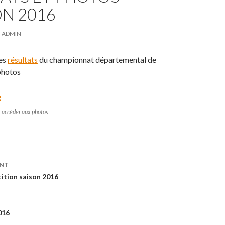
N 2016
ADMIN
les
résultats
du championnat départemental de
 photos
r accéder aux photos
ENT
on
ition saison 2016
016