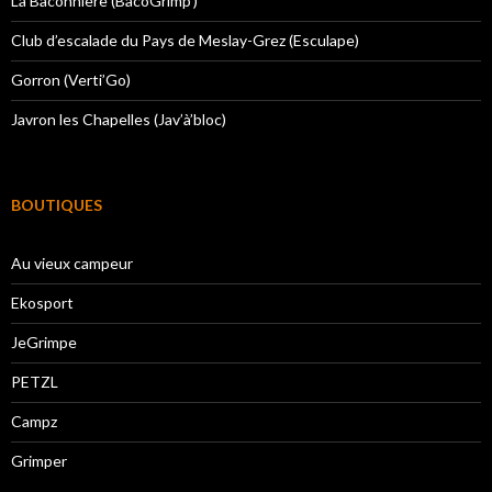
La Baconnière (BacoGrimp’)
Club d’escalade du Pays de Meslay-Grez (Esculape)
Gorron (Verti’Go)
Javron les Chapelles (Jav’à’bloc)
BOUTIQUES
Au vieux campeur
Ekosport
JeGrimpe
PETZL
Campz
Grimper