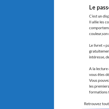
Le pass
C’est un dis
Il allie les 
comportemen
couleur,son 
Le livret « p
gratuitement
intéresse, 
A la lecture
vous êtes dé
Vous pouvez 
les premiers
formations 
Retrouvez toute