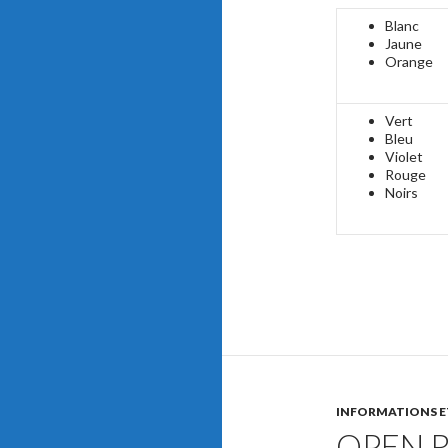
Blanc
Jaune
Orange
Vert
Bleu
Violet
Rouge
Noirs
INFORMATIONS E
OPEN R