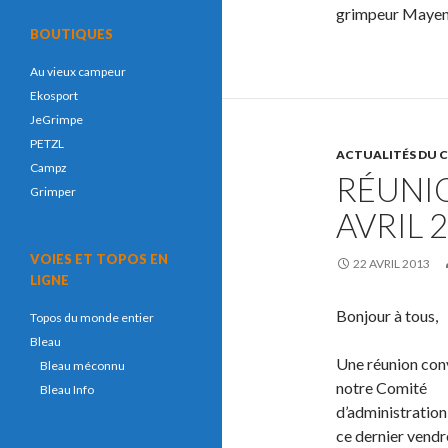
grimpeur Mayenn
BOUTIQUES
Au vieux campeur
Ekosport
JeGrimpe
PETZL
ACTUALITÉS DU 
Campz
RÉUNI
Grimper
AVRIL 
VOIES ET TOPOS EN
22 AVRIL 2013
LIGNE
Bonjour à tous,
Topos du monde entier
Bleau
Une réunion conv
Bleau méconnu
notre Comité
Bleau Info
d’administration 
ce dernier vendr