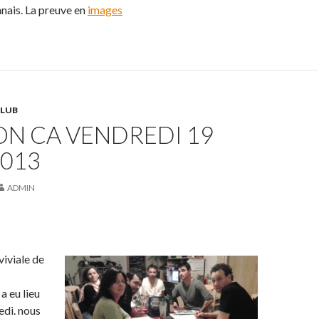
ais. La preuve en
images
CLUB
ON CA VENDREDI 19
2013
ADMIN
iviale de
a eu lieu
edi. nous