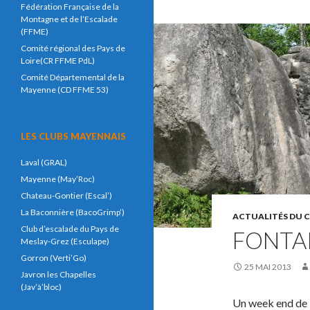
Fédération Française de la
Montagne et de l’Escalade
(FFME)
Comité régional des Pays de
Loire(CR FFME PdL)
Comité Départemental de la
Mayenne (CD FFME 53)
LES CLUBS MAYENNAIS
Laval (GRAL)
Mayenne (May’Roc)
Chateau-Gontier (Escal’)
La Baconnière (BacoGrimp’)
ACTUALITÉS DU 
Club d’escalade du Pays de
FONTA
Meslay-Grez (Esculape)
Gorron (Verti’Go)
25 MAI 2013
Javron les Chapelles
(Jav’à’bloc)
Un week end de l