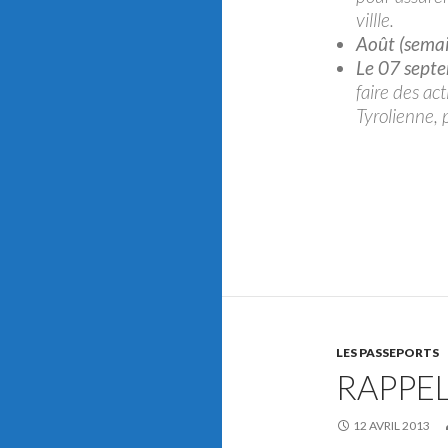
villle.
Août (sema
Le 07 sept
faire des act
Tyrolienne, 
LES PASSEPORTS
RAPPEL
12 AVRIL 2013