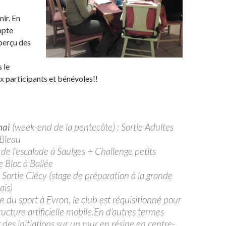
ir. En
mpte
aperçu des
 le
ux participants et bénévoles!!
mai
(week-end de la pentecôte) : Sortie Adultes
 Bleau
 de l’escalade à Saulges + Challenge petits
 Bloc à Ballée
 Sortie Clécy (stage de préparation à la grande
ais)
e du sport à Evron, le club est réquisitionné pour
ructure artificielle mobile.En d’autres termes
 des initiations sur un mur en résine en centre-