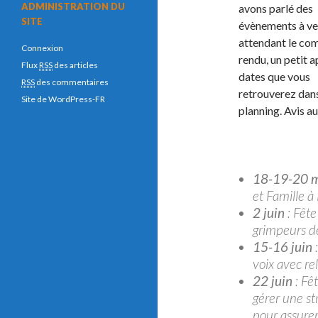
ADMINISTRATION DU
avons parlé des
SITE
évènements à ven
attendant le co
Connexion
rendu, un petit 
Flux
RSS
des articles
dates que vous
RSS
des commentaires
retrouverez dans
Site de WordPress-FR
planning. Avis a
18-19-20 
et Famille à
2 juin
: Fête
grimpeurs de
15-16 juin
:
voix avec rel
22 juin
: Fêt
gérer une st
pour assurer