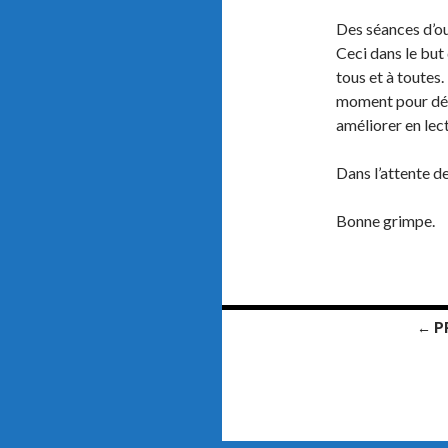
Des séances d’ou
Ceci dans le but
tous et à toutes. 
moment pour déc
améliorer en lec
Dans l’attente d
Bonne grimpe.
← P
Navigation
au
sein