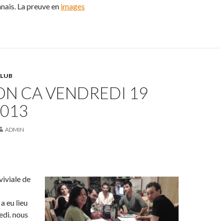
ais. La preuve en
images
CLUB
ON CA VENDREDI 19
2013
ADMIN
iviale de
a eu lieu
edi. nous