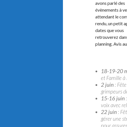
avons parlé des
évènements à ven
attendant le co
rendu, un petit 
dates que vous
retrouverez dans
planning. Avis a
18-19-20 
et Famille à
2 juin
: Fête
grimpeurs de
15-16 juin
:
voix avec rel
22 juin
: Fêt
gérer une st
pour assurer