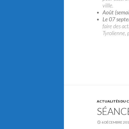
villle.
Août (sema
Le 07 sept
faire des act
Tyrolienne, 
ACTUALITÉS DU 
SÉANC
6 DÉCEMBRE 20