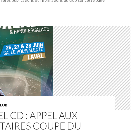
nières publications et informations du club sur cette page
CLUB
EL CD : APPEL AUX
TAIRES COUPE DU