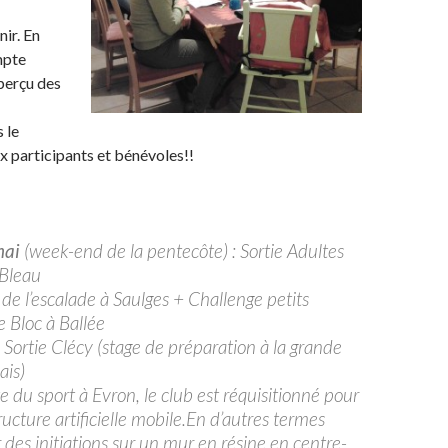
ir. En
mpte
aperçu des
 le
ux participants et bénévoles!!
mai
(week-end de la pentecôte) : Sortie Adultes
 Bleau
 de l’escalade à Saulges + Challenge petits
 Bloc à Ballée
 Sortie Clécy (stage de préparation à la grande
ais)
e du sport à Evron, le club est réquisitionné pour
ructure artificielle mobile.En d’autres termes
 des initiations sur un mur en résine en centre-