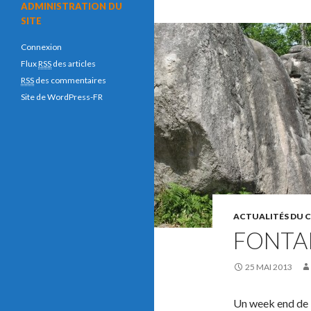
ADMINISTRATION DU
SITE
Connexion
Flux
RSS
des articles
RSS
des commentaires
Site de WordPress-FR
ACTUALITÉS DU 
FONTA
25 MAI 2013
Un week end de l