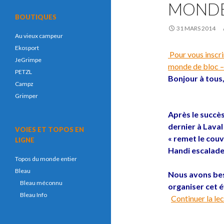
MONDE
BOUTIQUES
31 MARS 2014
Au vieux campeur
Ekosport
Pour vous inscri
JeGrimpe
monde de bloc –
PETZL
Bonjour à tous
Campz
Grimper
Après le succè
dernier à Lava
VOIES ET TOPOS EN
« remet le cou
LIGNE
Handi escalade, 
Topos du monde entier
Bleau
Nous avons bes
Bleau méconnu
organiser cet 
Bleau Info
Continuer la le