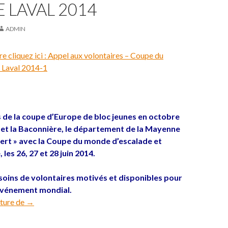
 LAVAL 2014
ADMIN
re cliquez ici : Appel aux volontaires – Coupe du
 Laval 2014-1
,
s de la coupe d’Europe de bloc jeunes en octobre
l et la Baconnière, le département de la Mayenne
vert » avec la Coupe du monde d’escalade et
les 26, 27 et 28 juin 2014.
oins de volontaires motivés et disponibles pour
événement mondial.
cture de
Officiel CD : APPEL Aux Volontaires Coupe du monde Lav
→