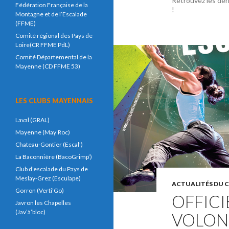
Retrouvez les der
Fédération Française de la
!
Montagne et de l’Escalade
(FFME)
Comité régional des Pays de
Loire(CR FFME PdL)
Comité Départemental de la
Mayenne (CD FFME 53)
LES CLUBS MAYENNAIS
Laval (GRAL)
Mayenne (May’Roc)
Chateau-Gontier (Escal’)
La Baconnière (BacoGrimp’)
Club d’escalade du Pays de
Meslay-Grez (Esculape)
ACTUALITÉS DU 
Gorron (Verti’Go)
OFFICI
Javron les Chapelles
(Jav’à’bloc)
VOLON